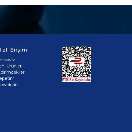
ızlı Erişim
nasayfa
eni Ürünler
ndirimdekiler
epetim
ownload