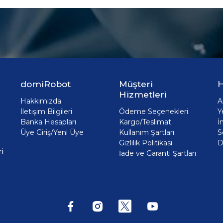
domiRobot
Müşteri
H
Hizmetleri
Hakkımızda
A
İletişim Bilgileri
Ödeme Seçenekleri
Y
Banka Hesapları
Kargo/Teslimat
İ
Üye Giriş/Yeni Üye
Kullanım Şartları
S
Gizlilik Politikası
D
i
İade ve Garanti Şartları