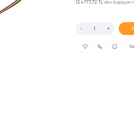
177,72 TL
'den başlayan t
-
+
Sa