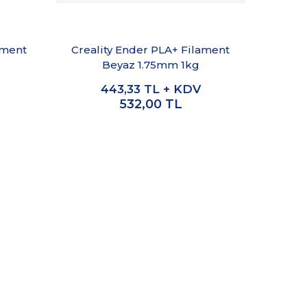
ament
Creality Ender PLA+ Filament
Creal
Beyaz 1.75mm 1kg
Gö
443,33
TL + KDV
532,00
TL