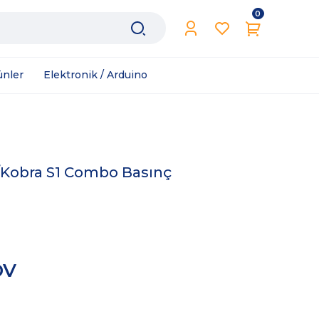
0
ünler
Elektronik / Arduino
/Kobra S1 Combo Basınç
DV