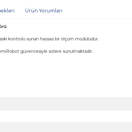
ekleri
Ürün Yorumları
sörü
baskı kontrolü sunan hassas bir ölçüm modülüdür.
DomiRobot güvencesiyle sizlere sunulmaktadır.