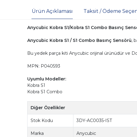
Ürün Açıklaması
Taksit / Ödeme Seçen
Anycubic Kobra S1/Kobra S1 Combo Basınç Sen
Anycubic Kobra S1 / S1 Combo Basınç Sensörü
, 
Bu yedek parça kiti Anycubic orijinal ürünüdür ve 
MPN: P040593
Uyumlu Modeller:
Kobra S1
Kobra S1 Combo
Diğer Özellikler
Stok Kodu
3DY-AC0035-IST
Marka
Anycubic