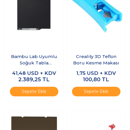
Bambu Lab Uyumlu
Creality 3D Teflon
Soğuk Tabla
Boru Kesme Makası
257x257mm -
41,48
USD + KDV
1,75
USD + KDV
X1/P1/A1 Serisi
2.389,25
TL
100,80
TL
Sepete Ekle
Sepete Ekle