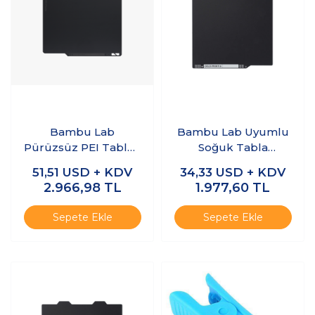
Bambu Lab
Bambu Lab Uyumlu
Pürüzsüz PEI Tabla -
Soğuk Tabla
X1/P1/A1
184x184mm - A1 Mini
51,51
USD + KDV
34,33
USD + KDV
2.966,98
TL
1.977,60
TL
Sepete Ekle
Sepete Ekle