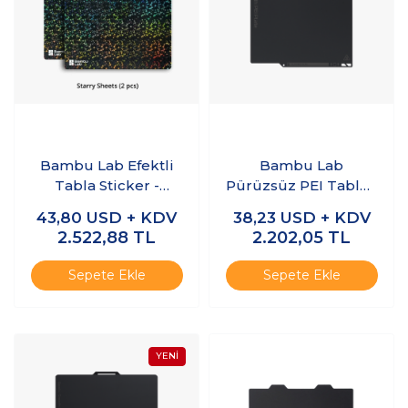
Bambu Lab Efektli
Bambu Lab
Tabla Sticker -
Pürüzsüz PEI Tabla -
Yıldızlı - X1/P1/A1
A1 Mini
43,80
USD + KDV
38,23
USD + KDV
Serisi
2.522,88
TL
2.202,05
TL
Sepete Ekle
Sepete Ekle