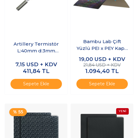
Bambu Lab Çift
Artillery Termistör
Yüzlü PEI x PEY Kaplı
L:40mm d:3mm
Yay Çeliği Tabla
XH2.54
19,00
USD + KDV
257x257mm
7,15
USD + KDV
21,84 USD + KDV
411,84
TL
1.094,40
TL
Sepete Ekle
Sepete Ekle
% 55