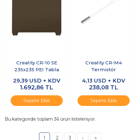
Creality CR-10 SE
Creality CR-M4
235x235 PEI Tabla
Termistör
29,39
USD + KDV
4,13
USD + KDV
1.692,86
TL
238,08
TL
Sepete Ekle
Sepete Ekle
Bu kategoride toplam
36
ürün listeleniyor.
1
2
3
›
»