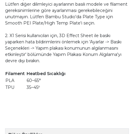
Lütfen diğer dilimleyici ayarlarının basılı modele ve filament
gereksinimlerine göre ayarlanması gerekebileceğini
unutmayın. Lütfen Bambu Studio'da Plate Type için
Smooth PEI Plate/High Temp Plate'i seçin.
2. X1 Serisi kullanıcıları için, 3D Effect Sheet ile baskı
yaparken hata bildirimlerini önlemek için 'Ayarlar -> Baskı
Seçenekleri -> Yapım plakası konumunun algılanmasını
etkinleştir' bölümünde Yapım Plakası Konum Algılama'yı
devre dışı bırakın.
Filament
Heatbed Sıcaklığı
PLA
60~65°
TPU
35~45º