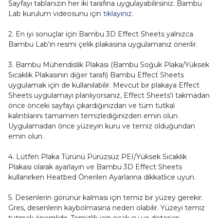
Sayfayı tablanızın her iki tarafına uygulayabilirsiniz. Bambu
Lab kurulum videosunu için
tıklayınız
.
2. En iyi sonuçlar için Bambu 3D Effect Sheets yalnızca
Bambu Lab'ın resmi çelik plakasına uygulamanız önerilir.
3. Bambu Mühendislik Plakası (Bambu Soğuk Plaka/Yüksek
Sıcaklık Plakasının diğer tarafı) Bambu Effect Sheets
uygulamak için de kullanılabilir. Mevcut bir plakaya Effect
Sheets uygulamayı planlıyorsanız, Effect Sheets'i takmadan
önce önceki sayfayı çıkardığınızdan ve tüm tutkal
kalıntılarını tamamen temizlediğinizden emin olun.
Uygulamadan önce yüzeyin kuru ve temiz olduğundan
emin olun.
4. Lütfen Plaka Türünü Pürüzsüz PEI/Yüksek Sıcaklık
Plakası olarak ayarlayın ve Bambu 3D Effect Sheets
kullanırken Heatbed Önerilen Ayarlarına dikkatlice uyun.
5. Desenlerin görünür kalması için temiz bir yüzey gerekir.
Gres, desenlerin kaybolmasına neden olabilir. Yüzeyi temiz
tutmak önemlidir. Temizlik için sıcak su ve deterjan