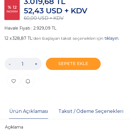
3.019,68 TL
% 12
52,43 USD + KDV
İNDİRİM
60,00 USD + KDV
Havale Fiyatı : 2.929,09 TL
328,87 TL
'den başlayan taksit seçenekleri için
tıklayın.
-
+
SEPETE EKLE
Ürün Açıklaması
Taksit / Ödeme Seçenekleri
Açıklama