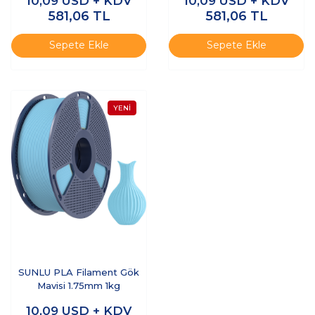
10,09
USD + KDV
10,09
USD + KDV
581,06
TL
581,06
TL
Sepete Ekle
Sepete Ekle
SUNLU PLA Filament Gök
Mavisi 1.75mm 1kg
10,09
USD + KDV