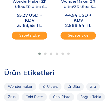
WonderMaker ZR
WonderMaker ZR
Ultra/ZR Ultra-S
Ultra/ZR Ultra-S
Ekran Kiti
Kabin Soğutma
55,27
USD +
44,94
USD +
Fanı
KDV
KDV
3.183,55
TL
2.588,54
TL
Sepete Ekle
Sepete Ekle
Ürün Etiketleri
Wondermaker
Zr Ultra-s
Zr Ultra
Zru
Zrus
Cold Plate
Cool Plate
Soğuk Tabla