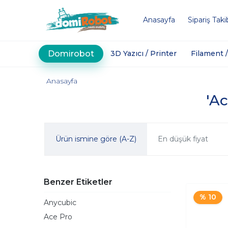
Anasayfa
Sipariş Taki
Domirobot
3D Yazıcı / Printer
Filament 
Anasayfa
'Ac
Ürün ismine göre (A-Z)
En düşük fiyat
Benzer Etiketler
% 10
Anycubic
Ace Pro