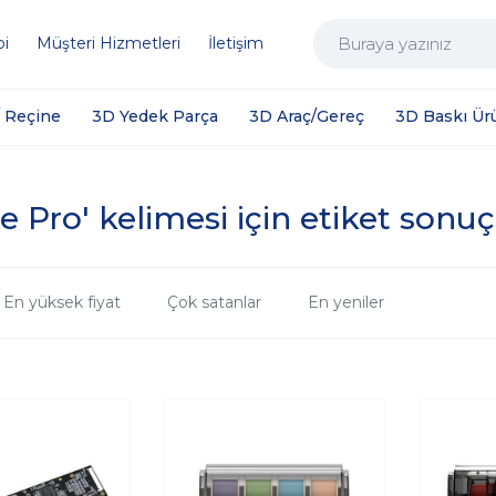
bi
Müşteri Hizmetleri
İletişim
/ Reçine
3D Yedek Parça
3D Araç/Gereç
3D Baskı Ür
e Pro' kelimesi için etiket sonuç
En yüksek fiyat
Çok satanlar
En yeniler