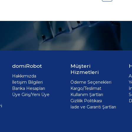
domiRobot
Müşteri
H
Hizmetleri
Hakkımızda
A
İletişim Bilgileri
Ödeme Seçenekleri
Y
Banka Hesapları
Kargo/Teslimat
İ
Üye Giriş/Yeni Üye
Kullanım Şartları
S
Gizlilik Politikası
D
i
İade ve Garanti Şartları