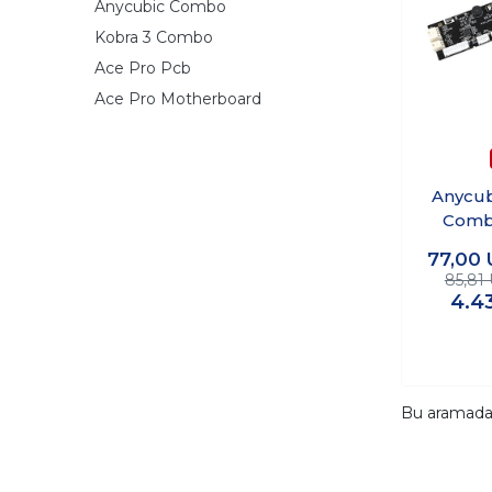
Anycubic Combo
Kobra 3 Combo
Ace Pro Pcb
Ace Pro Motherboard
Anycub
Comb
77,00
85,81
4.4
Bu aramad