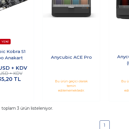
ic Kobra S1
Anyc
Anycubic ACE Pro
o Anakart
(
USD + KDV
 USD + KDV
35,20
TL
Bu ürün geçici olarak
Bu ü
temin
edilememektedir.
ed
a toplam
3
ürün listeleniyor.
1