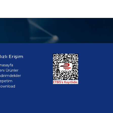
ızlı Erişim
nasayfa
eni Ürünler
ndirimdekiler
epetim
ownload