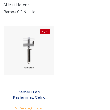
A1 Mini Hotend
Bambu 0.2 Nozzle
Bambu Lab
Paslanmaz Çelik
Hotend 0.2 Nozzle -
A1 Serisi
Bu ürün geçici olarak