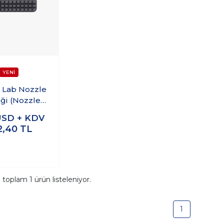
Lab Nozzle
eği (Nozzle
 - A1 Serisi
USD + KDV
AW003
2,40
TL
a toplam
1
ürün listeleniyor.
1