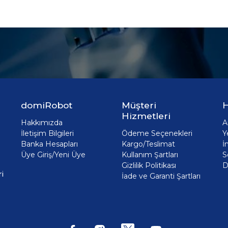
domiRobot
Müşteri
H
Hizmetleri
Hakkımızda
A
İletişim Bilgileri
Ödeme Seçenekleri
Y
Banka Hesapları
Kargo/Teslimat
İ
Üye Giriş/Yeni Üye
Kullanım Şartları
S
Gizlilik Politikası
D
i
İade ve Garanti Şartları