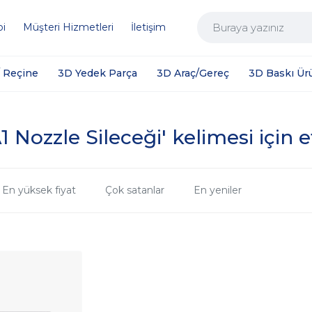
bi
Müşteri Hizmetleri
İletişim
/ Reçine
3D Yedek Parça
3D Araç/Gereç
3D Baskı Ür
Nozzle Sileceği' kelimesi için e
En yüksek fiyat
Çok satanlar
En yeniler