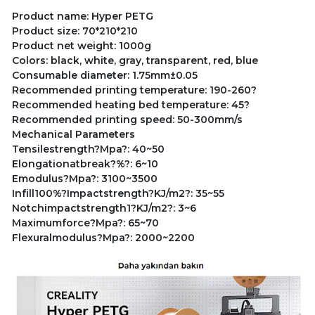
Product name: Hyper PETG
Product size: 70*210*210
Product net weight: 1000g
Colors: black, white, gray, transparent, red, blue
Consumable diameter: 1.75mm±0.05
Recommended printing temperature: 190-260?
Recommended heating bed temperature: 45?
Recommended printing speed: 50-300mm/s
Mechanical Parameters
Tensilestrength?Mpa?: 40~50
Elongationatbreak?%?: 6~10
Emodulus?Mpa?: 3100~3500
Infill100%?Impactstrength?KJ/m2?: 35~55
Notchimpactstrength1?KJ/m2?: 3~6
Maximumforce?Mpa?: 65~70
Flexuralmodulus?Mpa?: 2000~2200