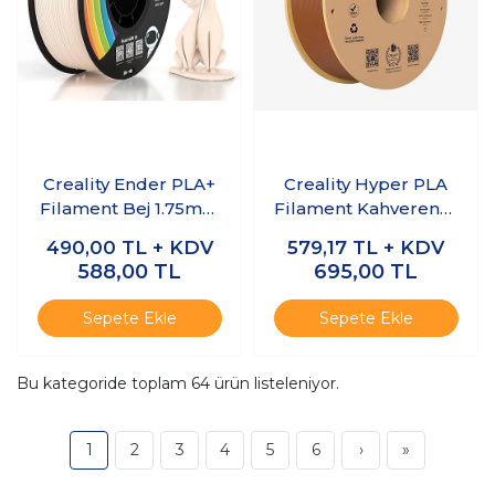
Creality Ender PLA+
Creality Hyper PLA
Filament Bej 1.75mm
Filament Kahverengi
1kg
1.75mm 1kg
490,00
TL + KDV
579,17
TL + KDV
588,00
TL
695,00
TL
Sepete Ekle
Sepete Ekle
Bu kategoride toplam
64
ürün listeleniyor.
1
2
3
4
5
6
›
»