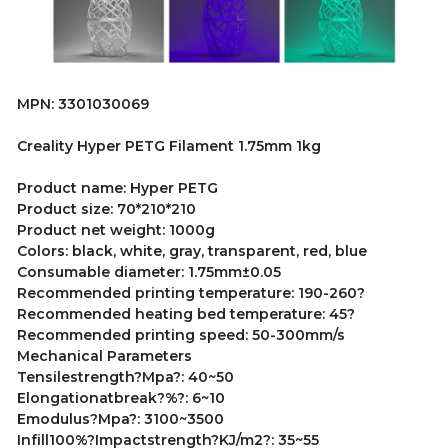
MPN: 3301030069
Creality Hyper PETG Filament 1.75mm 1kg
Product name: Hyper PETG
Product size: 70*210*210
Product net weight: 1000g
Colors: black, white, gray, transparent, red, blue
Consumable diameter: 1.75mm±0.05
Recommended printing temperature: 190-260?
Recommended heating bed temperature: 45?
Recommended printing speed: 50-300mm/s
Mechanical Parameters
Tensilestrength?Mpa?: 40~50
Elongationatbreak?%?: 6~10
Emodulus?Mpa?: 3100~3500
Infill100%?Impactstrength?KJ/m2?: 35~55