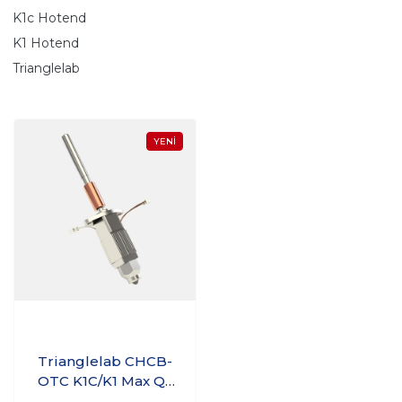
K1c Hotend
K1 Hotend
Trianglelab
Trianglelab CHCB-
OTC K1C/K1 Max QS
Hotend