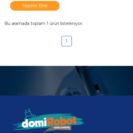
Sepete Ekle
Bu aramada toplam
1
ürün listeleniyor.
1